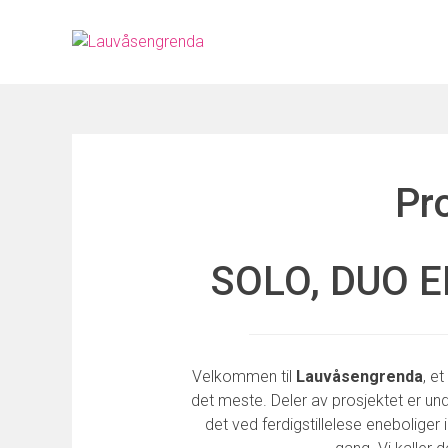
Skip
to
content
Pr
SOLO, DUO 
Velkommen til
Lauvåsengrenda
, e
det meste. Deler av prosjektet er und
det ved ferdigstillelese eneboliger