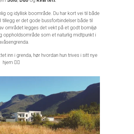
 dem
Solo
,
Duo
og
Kvartett
.
lig og idyllisk boområde. Du har kort vei til både
 tillegg er det gode bussforbindelser både til
 av området legges det vekt på et godt bomiljø
 og oppholdsområde som et naturlig midtpunkt i
uvåsengrenda.
et inn i grenda, hør hvordan hun trives i sitt nye
hjem 👇🏼