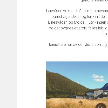
gang. Vi kaller
Lauvåsen vokser til å bli et barnevenn
barnehage, skole og turområder. I
Elnesvågen og Molde. I utviklingen
og det bygges et stort, felles lek-
La
Henriette er en av de første som flytt