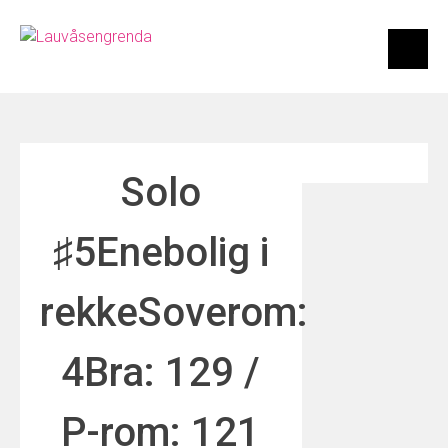
Skip
to
content
Solo
♯5
Enebolig i
rekke
Soverom:
4
Bra: 129 /
P-rom: 121