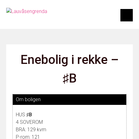
Skip
to
content
Enebolig i rekke –
♯B
Om boligen
HUS ♯
B
4 SOVEROM
BRA: 129 kvm
P-rom: 121